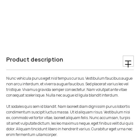
Product description
Nunc vehicula purus eget nisl tempus cursus. Vestibulum faucibus augue
non arcu interdum, et viverra augue faucibus. Sed placerat varius leo vel
tristique. Vivamus gravida semper consectetur. Nam volutpat ante vitae
consequat scelerisque. Nulla nec augue id ligula blandit interdum.
Ut sodales quis sem id blandit. Nam laoreet diam dignissim purus lobortis
condimentum suscipit luctus massa. Ut id aliquam risus. Vestibulum nisi
ex, commodo vel tortor vitae, laoreet aliquam felis. Nunc accumsan, turpis
sit amet vulputate dictum, leo leo maximus neque, eget finibus velit dui quis
dolor. Aliquam tincidunt libero in hendrerit varius. Curabitur eget urna nec
enim fermentum ullamcorper.