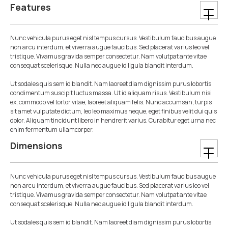
Features
Nunc vehicula purus eget nisl tempus cursus. Vestibulum faucibus augue
non arcu interdum, et viverra augue faucibus. Sed placerat varius leo vel
tristique. Vivamus gravida semper consectetur. Nam volutpat ante vitae
consequat scelerisque. Nulla nec augue id ligula blandit interdum.
Ut sodales quis sem id blandit. Nam laoreet diam dignissim purus lobortis
condimentum suscipit luctus massa. Ut id aliquam risus. Vestibulum nisi
ex, commodo vel tortor vitae, laoreet aliquam felis. Nunc accumsan, turpis
sit amet vulputate dictum, leo leo maximus neque, eget finibus velit dui quis
dolor. Aliquam tincidunt libero in hendrerit varius. Curabitur eget urna nec
enim fermentum ullamcorper.
Dimensions
Nunc vehicula purus eget nisl tempus cursus. Vestibulum faucibus augue
non arcu interdum, et viverra augue faucibus. Sed placerat varius leo vel
tristique. Vivamus gravida semper consectetur. Nam volutpat ante vitae
consequat scelerisque. Nulla nec augue id ligula blandit interdum.
Ut sodales quis sem id blandit. Nam laoreet diam dignissim purus lobortis