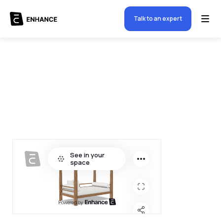
Talk to an expert
$
5000.00
-
+
Quantity
1