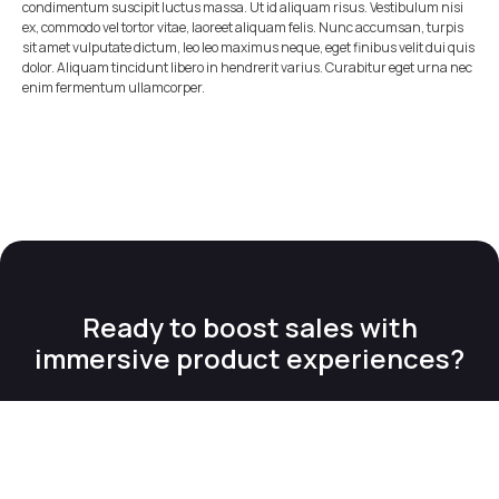
condimentum suscipit luctus massa. Ut id aliquam risus. Vestibulum nisi
ex, commodo vel tortor vitae, laoreet aliquam felis. Nunc accumsan, turpis
sit amet vulputate dictum, leo leo maximus neque, eget finibus velit dui quis
dolor. Aliquam tincidunt libero in hendrerit varius. Curabitur eget urna nec
enim fermentum ullamcorper.
Ready to boost sales with
immersive product experiences?
Talk to an expert