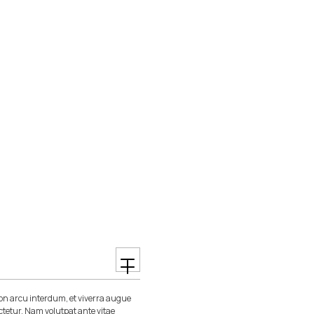
n arcu interdum, et viverra augue
ctetur. Nam volutpat ante vitae