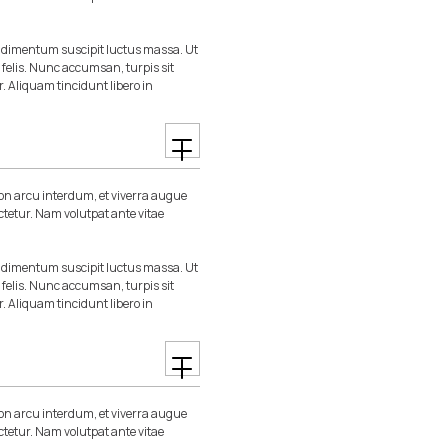
ondimentum suscipit luctus massa. Ut
m felis. Nunc accumsan, turpis sit
r. Aliquam tincidunt libero in
n arcu interdum, et viverra augue
ctetur. Nam volutpat ante vitae
ondimentum suscipit luctus massa. Ut
m felis. Nunc accumsan, turpis sit
r. Aliquam tincidunt libero in
n arcu interdum, et viverra augue
ctetur. Nam volutpat ante vitae