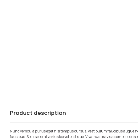
Product description
Nunc vehicula purus eget nisl tempus cursus. Vestibulum faucibus augue no
faucibus. Sed placerat varius leo vel tristique. Vivamus gravida semper conse