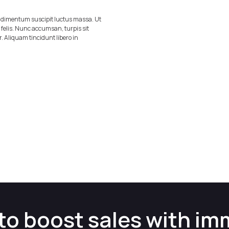
ondimentum suscipit luctus massa. Ut
m felis. Nunc accumsan, turpis sit
r. Aliquam tincidunt libero in
to boost sales with im