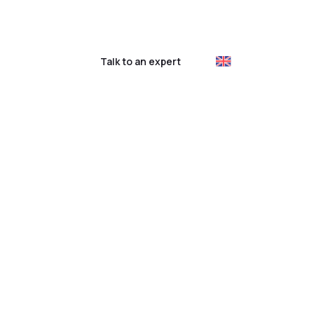
ustomer login
Talk to an expert