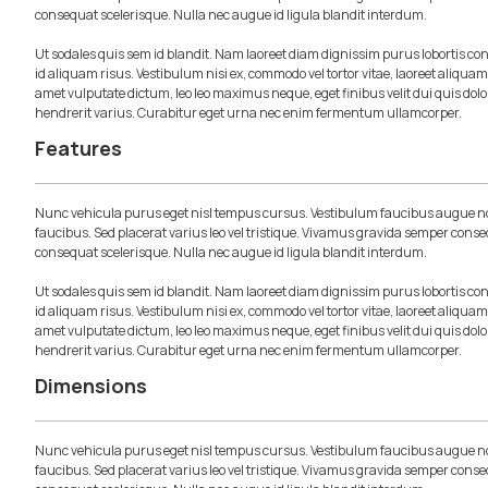
consequat scelerisque. Nulla nec augue id ligula blandit interdum.
Ut sodales quis sem id blandit. Nam laoreet diam dignissim purus lobortis c
id aliquam risus. Vestibulum nisi ex, commodo vel tortor vitae, laoreet aliqua
amet vulputate dictum, leo leo maximus neque, eget finibus velit dui quis dolo
hendrerit varius. Curabitur eget urna nec enim fermentum ullamcorper.
Features
Nunc vehicula purus eget nisl tempus cursus. Vestibulum faucibus augue no
faucibus. Sed placerat varius leo vel tristique. Vivamus gravida semper conse
consequat scelerisque. Nulla nec augue id ligula blandit interdum.
Ut sodales quis sem id blandit. Nam laoreet diam dignissim purus lobortis c
id aliquam risus. Vestibulum nisi ex, commodo vel tortor vitae, laoreet aliqua
amet vulputate dictum, leo leo maximus neque, eget finibus velit dui quis dolo
hendrerit varius. Curabitur eget urna nec enim fermentum ullamcorper.
Dimensions
Nunc vehicula purus eget nisl tempus cursus. Vestibulum faucibus augue no
faucibus. Sed placerat varius leo vel tristique. Vivamus gravida semper conse