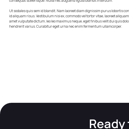
consequat scelerisque. Nulla nec augue id ligula blandit interdum.
Ut sodales quis sem id blandit. Nam laoreet diam dignissim purus lobortis c
id aliquam risus. Vestibulum nisi ex, commodo vel tortor vitae, laoreet aliqua
amet vulputate dictum, leo leo maximus neque, eget finibus velit dui quis dolo
hendrerit varius. Curabitur eget urna nec enim fermentum ullamcorper.
Ready 