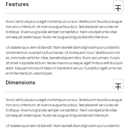
Features
Nunc vehicula purus eget nisl tempus cursus. Vestibulum faucibus augue
non arcu interdum, et viverra augue faucibus. Sed placerat varius leo vel
tristique. Vivamus gravida semper consectetur. Nam volutpat ante vitae
consequat scelerisque. Nulla nec augue id ligula blandit interdum.
Ut sodales quis sem id blandit. Nam laoreet diam dignissim purus lobortis
condimentum suscipit luctus massa. Ut id aliquam risus. Vestibulum nisi
ex, commodo vel tortor vitae, laoreet aliquam felis. Nunc accumsan, turpis
sit amet vulputate dictum, leo leo maximus neque, eget finibus velit dui quis
dolor. Aliquam tincidunt libero in hendrerit varius. Curabitur eget urna nec
enim fermentum ullamcorper.
Dimensions
Nunc vehicula purus eget nisl tempus cursus. Vestibulum faucibus augue
non arcu interdum, et viverra augue faucibus. Sed placerat varius leo vel
tristique. Vivamus gravida semper consectetur. Nam volutpat ante vitae
consequat scelerisque. Nulla nec augue id ligula blandit interdum.
Ut sodales quis sem id blandit. Nam laoreet diam dignissim purus lobortis