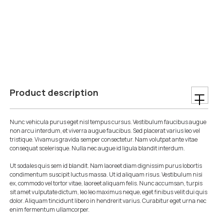
Product description
Nunc vehicula purus eget nisl tempus cursus. Vestibulum faucibus augue
non arcu interdum, et viverra augue faucibus. Sed placerat varius leo vel
tristique. Vivamus gravida semper consectetur. Nam volutpat ante vitae
consequat scelerisque. Nulla nec augue id ligula blandit interdum.
Ut sodales quis sem id blandit. Nam laoreet diam dignissim purus lobortis
condimentum suscipit luctus massa. Ut id aliquam risus. Vestibulum nisi
ex, commodo vel tortor vitae, laoreet aliquam felis. Nunc accumsan, turpis
sit amet vulputate dictum, leo leo maximus neque, eget finibus velit dui quis
dolor. Aliquam tincidunt libero in hendrerit varius. Curabitur eget urna nec
enim fermentum ullamcorper.