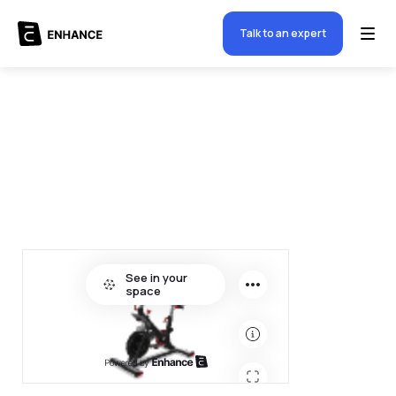
Talk to an expert
$
5000.00
-
+
Quantity
1