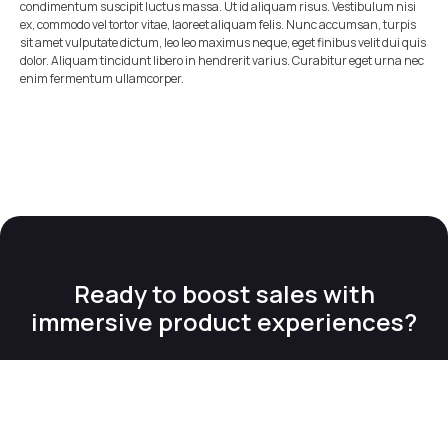
condimentum suscipit luctus massa. Ut id aliquam risus. Vestibulum nisi
ex, commodo vel tortor vitae, laoreet aliquam felis. Nunc accumsan, turpis
sit amet vulputate dictum, leo leo maximus neque, eget finibus velit dui quis
dolor. Aliquam tincidunt libero in hendrerit varius. Curabitur eget urna nec
enim fermentum ullamcorper.
Ready to boost sales with
immersive product experiences?
Talk to an expert