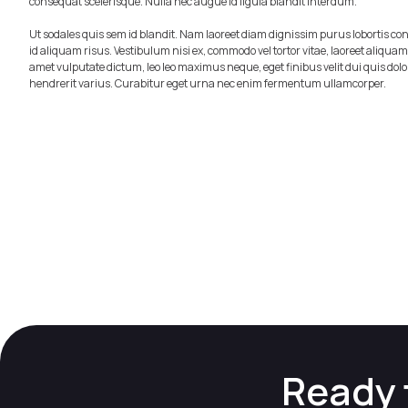
consequat scelerisque. Nulla nec augue id ligula blandit interdum.
Ut sodales quis sem id blandit. Nam laoreet diam dignissim purus lobortis c
id aliquam risus. Vestibulum nisi ex, commodo vel tortor vitae, laoreet aliqua
amet vulputate dictum, leo leo maximus neque, eget finibus velit dui quis dolo
hendrerit varius. Curabitur eget urna nec enim fermentum ullamcorper.
Ready 