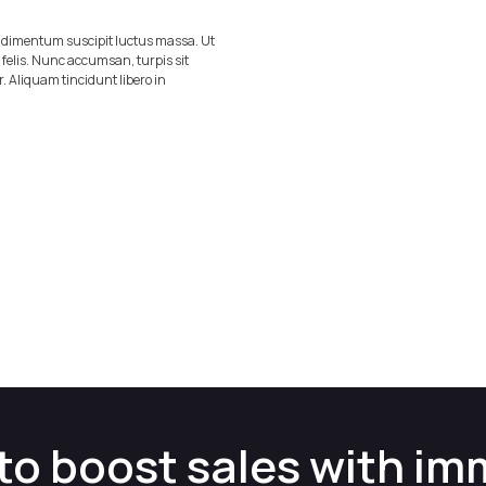
ondimentum suscipit luctus massa. Ut
m felis. Nunc accumsan, turpis sit
r. Aliquam tincidunt libero in
to boost sales with im