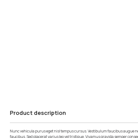
Product description
Nunc vehicula purus eget nisl tempus cursus. Vestibulum faucibus augue no
faucibus. Sed placerat varius leo vel tristique. Vivamus gravida semper conse