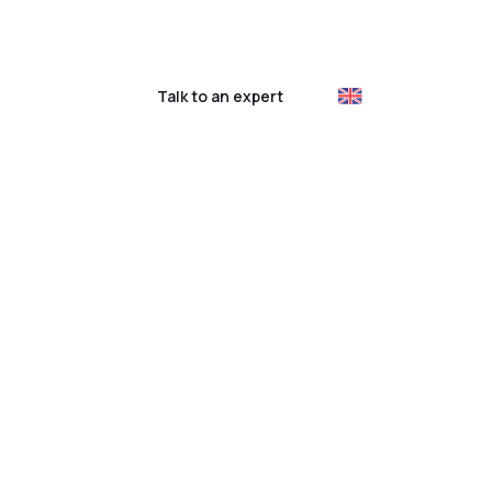
ustomer login
Talk to an expert