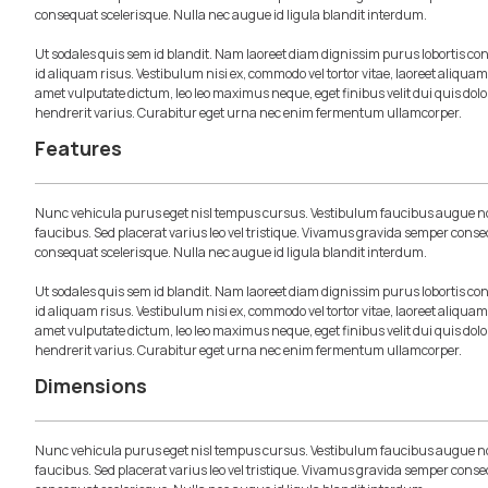
consequat scelerisque. Nulla nec augue id ligula blandit interdum.
Ut sodales quis sem id blandit. Nam laoreet diam dignissim purus lobortis c
id aliquam risus. Vestibulum nisi ex, commodo vel tortor vitae, laoreet aliqua
amet vulputate dictum, leo leo maximus neque, eget finibus velit dui quis dolo
hendrerit varius. Curabitur eget urna nec enim fermentum ullamcorper.
Features
Nunc vehicula purus eget nisl tempus cursus. Vestibulum faucibus augue no
faucibus. Sed placerat varius leo vel tristique. Vivamus gravida semper conse
consequat scelerisque. Nulla nec augue id ligula blandit interdum.
Ut sodales quis sem id blandit. Nam laoreet diam dignissim purus lobortis c
id aliquam risus. Vestibulum nisi ex, commodo vel tortor vitae, laoreet aliqua
amet vulputate dictum, leo leo maximus neque, eget finibus velit dui quis dolo
hendrerit varius. Curabitur eget urna nec enim fermentum ullamcorper.
Dimensions
Nunc vehicula purus eget nisl tempus cursus. Vestibulum faucibus augue no
faucibus. Sed placerat varius leo vel tristique. Vivamus gravida semper conse