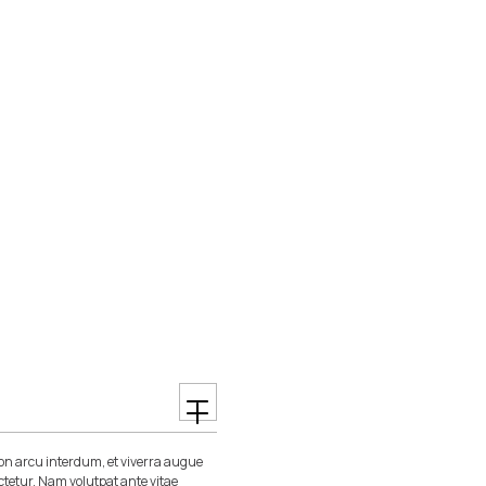
n arcu interdum, et viverra augue
ctetur. Nam volutpat ante vitae