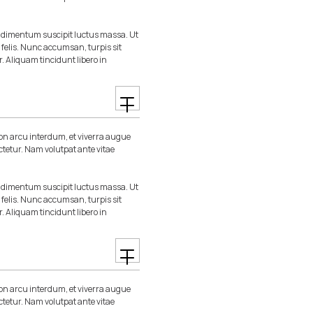
ondimentum suscipit luctus massa. Ut
m felis. Nunc accumsan, turpis sit
r. Aliquam tincidunt libero in
n arcu interdum, et viverra augue
ctetur. Nam volutpat ante vitae
ondimentum suscipit luctus massa. Ut
m felis. Nunc accumsan, turpis sit
r. Aliquam tincidunt libero in
n arcu interdum, et viverra augue
ctetur. Nam volutpat ante vitae