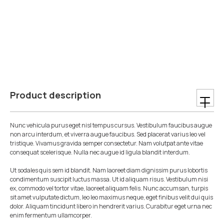
Product description
Nunc vehicula purus eget nisl tempus cursus. Vestibulum faucibus augue
non arcu interdum, et viverra augue faucibus. Sed placerat varius leo vel
tristique. Vivamus gravida semper consectetur. Nam volutpat ante vitae
consequat scelerisque. Nulla nec augue id ligula blandit interdum.
Ut sodales quis sem id blandit. Nam laoreet diam dignissim purus lobortis
condimentum suscipit luctus massa. Ut id aliquam risus. Vestibulum nisi
ex, commodo vel tortor vitae, laoreet aliquam felis. Nunc accumsan, turpis
sit amet vulputate dictum, leo leo maximus neque, eget finibus velit dui quis
dolor. Aliquam tincidunt libero in hendrerit varius. Curabitur eget urna nec
enim fermentum ullamcorper.