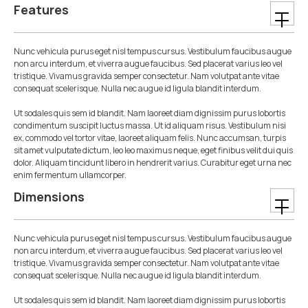
Features
Nunc vehicula purus eget nisl tempus cursus. Vestibulum faucibus augue
non arcu interdum, et viverra augue faucibus. Sed placerat varius leo vel
tristique. Vivamus gravida semper consectetur. Nam volutpat ante vitae
consequat scelerisque. Nulla nec augue id ligula blandit interdum.
Ut sodales quis sem id blandit. Nam laoreet diam dignissim purus lobortis
condimentum suscipit luctus massa. Ut id aliquam risus. Vestibulum nisi
ex, commodo vel tortor vitae, laoreet aliquam felis. Nunc accumsan, turpis
sit amet vulputate dictum, leo leo maximus neque, eget finibus velit dui quis
dolor. Aliquam tincidunt libero in hendrerit varius. Curabitur eget urna nec
enim fermentum ullamcorper.
Dimensions
Nunc vehicula purus eget nisl tempus cursus. Vestibulum faucibus augue
non arcu interdum, et viverra augue faucibus. Sed placerat varius leo vel
tristique. Vivamus gravida semper consectetur. Nam volutpat ante vitae
consequat scelerisque. Nulla nec augue id ligula blandit interdum.
Ut sodales quis sem id blandit. Nam laoreet diam dignissim purus lobortis