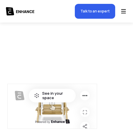
Talk to an expert
$
5000.00
-
+
Quantity
1