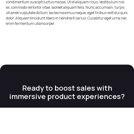
condimentum suscipit luctus massa. Ut id aliquam risus. Vestibulum nisi
ex, commodo vel tortor vitae, laoreet aliquam felis. Nunc accumsan, turpis
sit amet vulputate dictum, leo leo maximus neque, eget finibus velit dui quis
dolor. Aliquam tincidunt libero in hendrerit varius. Curabitur eget urna nec
enim fermentum ullamcorper.
Ready to boost sales with
immersive product experiences?
Talk to an expert