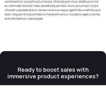
condimentum suscipit luctus massa. Ut id aliquam risus. Vestibulum nisi
ex, commodo vel tortor vitae, laoreet aliquam felis. Nunc accumsan, turpis
sit amet vulputate dictum, leo leo maximus neque, eget finibus velit dui quis
dolor. Aliquam tincidunt libero in hendrerit varius. Curabitur eget urna nec
enim fermentum ullamcorper.
Ready to boost sales with
immersive product experiences?
Talk to an expert