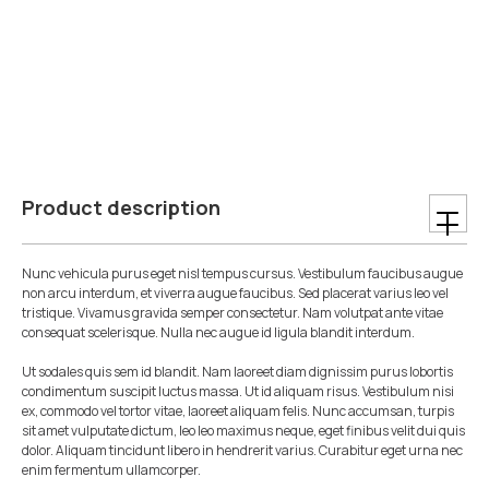
Product description
Nunc vehicula purus eget nisl tempus cursus. Vestibulum faucibus augue
non arcu interdum, et viverra augue faucibus. Sed placerat varius leo vel
tristique. Vivamus gravida semper consectetur. Nam volutpat ante vitae
consequat scelerisque. Nulla nec augue id ligula blandit interdum.
Ut sodales quis sem id blandit. Nam laoreet diam dignissim purus lobortis
condimentum suscipit luctus massa. Ut id aliquam risus. Vestibulum nisi
ex, commodo vel tortor vitae, laoreet aliquam felis. Nunc accumsan, turpis
sit amet vulputate dictum, leo leo maximus neque, eget finibus velit dui quis
dolor. Aliquam tincidunt libero in hendrerit varius. Curabitur eget urna nec
enim fermentum ullamcorper.