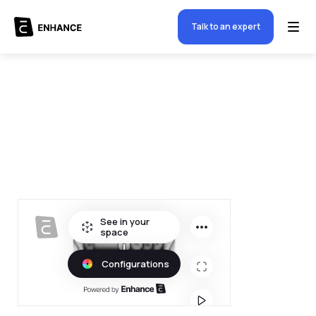
Talk to an expert
$
5000.00
-
+
Quantity
1