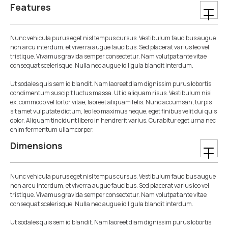
Features
Nunc vehicula purus eget nisl tempus cursus. Vestibulum faucibus augue
non arcu interdum, et viverra augue faucibus. Sed placerat varius leo vel
tristique. Vivamus gravida semper consectetur. Nam volutpat ante vitae
consequat scelerisque. Nulla nec augue id ligula blandit interdum.
Ut sodales quis sem id blandit. Nam laoreet diam dignissim purus lobortis
condimentum suscipit luctus massa. Ut id aliquam risus. Vestibulum nisi
ex, commodo vel tortor vitae, laoreet aliquam felis. Nunc accumsan, turpis
sit amet vulputate dictum, leo leo maximus neque, eget finibus velit dui quis
dolor. Aliquam tincidunt libero in hendrerit varius. Curabitur eget urna nec
enim fermentum ullamcorper.
Dimensions
Nunc vehicula purus eget nisl tempus cursus. Vestibulum faucibus augue
non arcu interdum, et viverra augue faucibus. Sed placerat varius leo vel
tristique. Vivamus gravida semper consectetur. Nam volutpat ante vitae
consequat scelerisque. Nulla nec augue id ligula blandit interdum.
Ut sodales quis sem id blandit. Nam laoreet diam dignissim purus lobortis