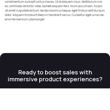
condimentum suscipit luctus massa. Ut id aliquam risus. Vestibulum nisi
ex, commodo vel tortor vitae, laoreet aliquam felis. Nunc accumsan, turpis
sit amet vulputate dictum, leo leo maximus neque, eget finibus velit dui quis
dolor. Aliquam tincidunt libero in hendrerit varius. Curabitur eget urna nec
enim fermentum ullamcorper.
Ready to boost sales with
immersive product experiences?
Talk to an expert