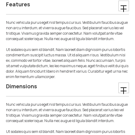
Features
Nunc vehicula purus eget nisl tempus cursus. Vestibulum faucibus augue
non arcu interdum, et viverra augue faucibus. Sed placerat varius leo vel
tristique. Vivamus gravida semper consectetur. Nam volutpat ante vitae
consequat scelerisque. Nulla nec augue id ligula blandit interdum.
Ut sodales quis sem id blandit. Nam laoreet diam dignissim purus lobortis
condimentum suscipit luctus massa. Ut id aliquam risus. Vestibulum nisi
ex, commodo vel tortor vitae, laoreet aliquam felis. Nunc accumsan, turpis
sit amet vulputate dictum, leo leo maximus neque, eget finibus velit dui quis
dolor. Aliquam tincidunt libero in hendrerit varius. Curabitur eget urna nec
enim fermentum ullamcorper.
Dimensions
Nunc vehicula purus eget nisl tempus cursus. Vestibulum faucibus augue
non arcu interdum, et viverra augue faucibus. Sed placerat varius leo vel
tristique. Vivamus gravida semper consectetur. Nam volutpat ante vitae
consequat scelerisque. Nulla nec augue id ligula blandit interdum.
Ut sodales quis sem id blandit. Nam laoreet diam dignissim purus lobortis