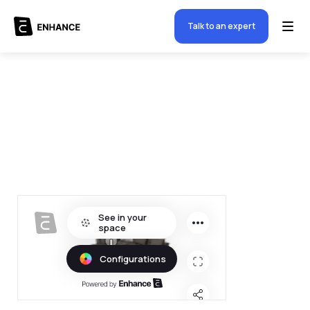
Talk to an expert
$
5000.00
-
+
Quantity
1