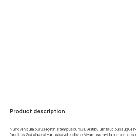
Product description
Nunc vehicula purus eget nisl tempus cursus. Vestibulum faucibus augue no
faucibus. Sed placerat varius leo vel tristique. Vivamus gravida semper conse