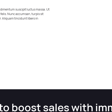
ondimentum suscipit luctus massa. Ut
m felis. Nunc accumsan, turpis sit
r. Aliquam tincidunt libero in
to boost sales with im