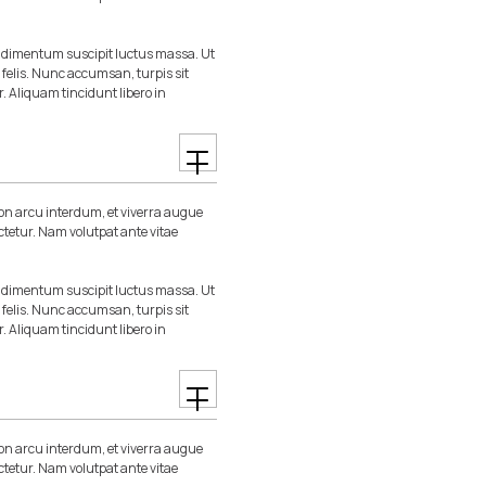
ondimentum suscipit luctus massa. Ut
m felis. Nunc accumsan, turpis sit
r. Aliquam tincidunt libero in
n arcu interdum, et viverra augue
ctetur. Nam volutpat ante vitae
ondimentum suscipit luctus massa. Ut
m felis. Nunc accumsan, turpis sit
r. Aliquam tincidunt libero in
n arcu interdum, et viverra augue
ctetur. Nam volutpat ante vitae