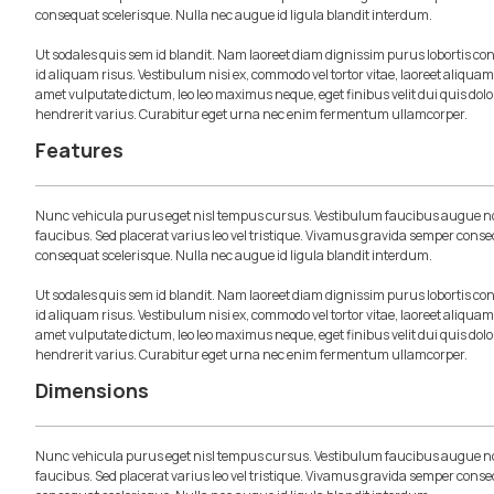
consequat scelerisque. Nulla nec augue id ligula blandit interdum.
Ut sodales quis sem id blandit. Nam laoreet diam dignissim purus lobortis c
id aliquam risus. Vestibulum nisi ex, commodo vel tortor vitae, laoreet aliqua
amet vulputate dictum, leo leo maximus neque, eget finibus velit dui quis dolo
hendrerit varius. Curabitur eget urna nec enim fermentum ullamcorper.
Features
Nunc vehicula purus eget nisl tempus cursus. Vestibulum faucibus augue no
faucibus. Sed placerat varius leo vel tristique. Vivamus gravida semper conse
consequat scelerisque. Nulla nec augue id ligula blandit interdum.
Ut sodales quis sem id blandit. Nam laoreet diam dignissim purus lobortis c
id aliquam risus. Vestibulum nisi ex, commodo vel tortor vitae, laoreet aliqua
amet vulputate dictum, leo leo maximus neque, eget finibus velit dui quis dolo
hendrerit varius. Curabitur eget urna nec enim fermentum ullamcorper.
Dimensions
Nunc vehicula purus eget nisl tempus cursus. Vestibulum faucibus augue no
faucibus. Sed placerat varius leo vel tristique. Vivamus gravida semper conse