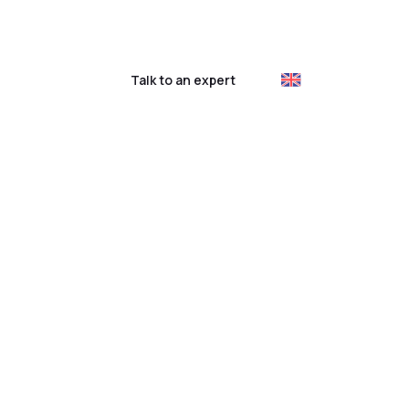
ustomer login
Talk to an expert