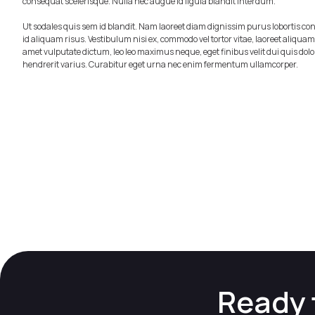
consequat scelerisque. Nulla nec augue id ligula blandit interdum.
Ut sodales quis sem id blandit. Nam laoreet diam dignissim purus lobortis c
id aliquam risus. Vestibulum nisi ex, commodo vel tortor vitae, laoreet aliqua
amet vulputate dictum, leo leo maximus neque, eget finibus velit dui quis dolo
hendrerit varius. Curabitur eget urna nec enim fermentum ullamcorper.
Ready 