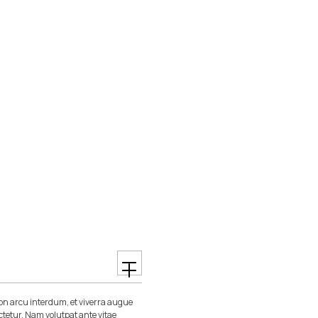
n arcu interdum, et viverra augue
ctetur. Nam volutpat ante vitae