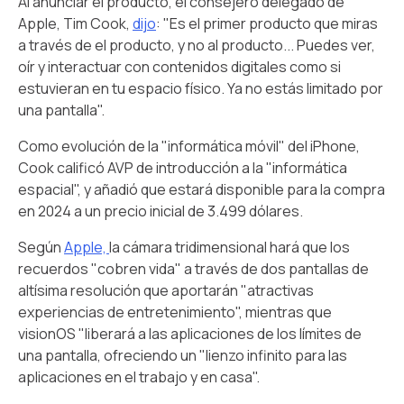
Al anunciar el producto, el consejero delegado de
Apple, Tim Cook,
dijo
: "Es el primer producto que miras
a través de el producto, y no al producto... Puedes ver,
oír y interactuar con contenidos digitales como si
estuvieran en tu espacio físico. Ya no estás limitado por
una pantalla".
Como evolución de la "informática móvil" del iPhone,
Cook calificó AVP de introducción a la "informática
espacial", y añadió que estará disponible para la compra
en 2024 a un precio inicial de 3.499 dólares.
Según
Apple,
la cámara tridimensional hará que los
recuerdos "cobren vida" a través de dos pantallas de
altísima resolución que aportarán "atractivas
experiencias de entretenimiento", mientras que
visionOS "liberará a las aplicaciones de los límites de
una pantalla, ofreciendo un "lienzo infinito para las
aplicaciones en el trabajo y en casa".