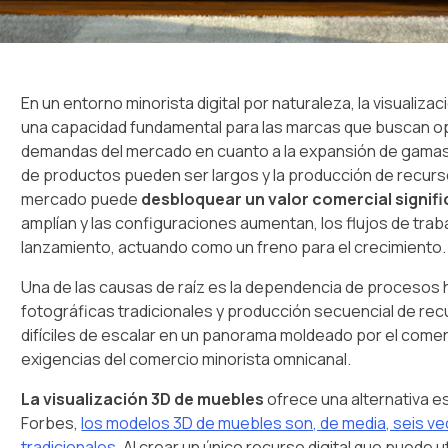
En un entorno minorista digital por naturaleza, la visuali
una capacidad fundamental para las marcas que buscan op
demandas del mercado en cuanto a la expansión de gamas. 
de productos pueden ser largos y la producción de recurso
mercado puede
desbloquear un valor comercial signifi
amplían y las configuraciones aumentan, los flujos de trab
lanzamiento, actuando como un freno para el crecimiento.
Una de las causas de raíz es la dependencia de procesos 
fotográficas tradicionales y producción secuencial de recu
difíciles de escalar en un panorama moldeado por el comerc
exigencias del comercio minorista omnicanal.
La visualización 3D de muebles
ofrece una alternativa e
Forbes,
los modelos 3D de muebles son, de media, seis ve
tradicionales.
Al crear un único recurso digital que puede u