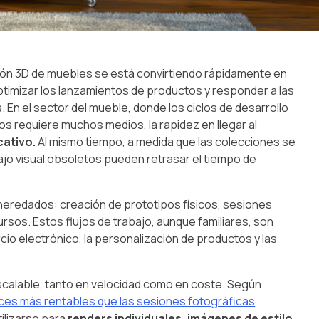
zación 3D de muebles se está convirtiendo rápidamente en
timizar los lanzamientos de productos y responder a las
En el sector del mueble, donde los ciclos de desarrollo
s requiere muchos medios, la rapidez en llegar al
cativo.
Al mismo tiempo, a medida que las colecciones se
ajo visual obsoletos pueden retrasar el tiempo de
heredados: creación de prototipos físicos, sesiones
rsos. Estos flujos de trabajo, aunque familiares, son
io electrónico, la personalización de productos y las
scalable, tanto en velocidad como en coste. Según
ces más rentables que las sesiones fotográficas
tilizarse para
renders individuales, imágenes de estilo