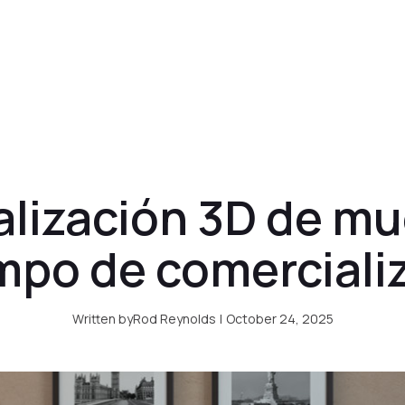
Precios
Clientes
Blog
Acceso cl
alización 3D de mu
empo de comerciali
Written by
Rod Reynolds
|
October 24, 2025