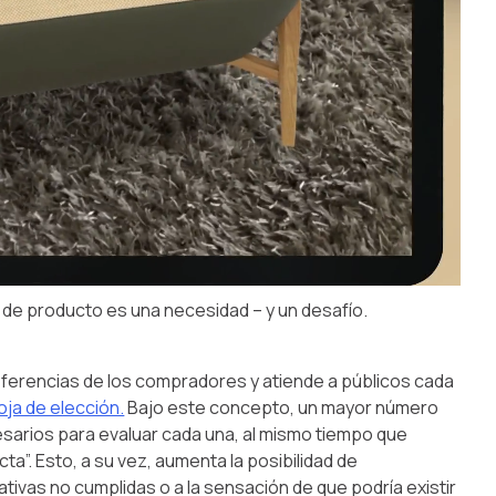
de producto es una necesidad – y un desafío.
referencias de los compradores y atiende a públicos cada
ja de elección.
Bajo este concepto, un mayor número
esarios para evaluar cada una, al mismo tiempo que
a”. Esto, a su vez, aumenta la posibilidad de
ivas no cumplidas o a la sensación de que podría existir