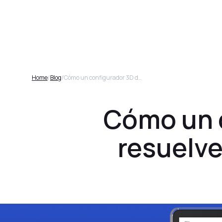
Plataforma
Home
/
Blog
/
Cómo un configurador 3D de muebles resuelve la sobrecarga de opciones
Cómo un 
resuelve