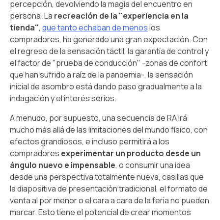
percepción, devolviendo la magia del encuentro en
persona. La
recreación de la "experiencia en la
tienda"
,
que tanto echaban de menos
los
compradores, ha generado una gran expectación. Con
el regreso de la sensación táctil, la garantía de control y
el factor de "prueba de conducción" -zonas de confort
que han sufrido a raíz de la pandemia-, la sensación
inicial de asombro está dando paso gradualmente a la
indagación y el interés serios.
A menudo, por supuesto, una secuencia de RA irá
mucho más allá de las limitaciones del mundo físico, con
efectos grandiosos, e incluso permitirá a los
compradores
experimentar un producto desde un
ángulo nuevo e impensable
, o consumir una idea
desde una perspectiva totalmente nueva, casillas que
la diapositiva de presentación tradicional, el formato de
venta al por menor o el cara a cara de la feria no pueden
marcar. Esto tiene el potencial de crear momentos