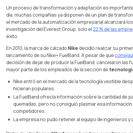
Un proceso de transformación y adaptación es important
día, muchas compañías ya disponen de un plan de transform
el mercado de la automatización empresarial alcanzará lo
investigación del Everest Group, solo el
22 % de las empr
éxito.
En 2010, la marca de calzado
Nike
decidió realizar su prime
lanzamiento de su Nike+ FuelBand. A pesar de que
consigu
decisión de dejar de producir la FuelBand, cancelaron las f
mayor parte de los empleados de la sección de
tecnologí
Nike entró en el mercado de la tecnología vestible de
hicieran populares.
La FuelBand ofrecía información sobre la cantidad de paso
quemadas, pero no consiguió plasmar esa información e
competidores.
La empresa no pudo retener al equipo de ingenieros y 