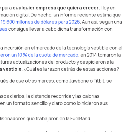
e para
cualquier empresa que quiera crecer
. Hoy en
ación digital. De hecho, un informe reciente estima que
s
19 600 millones de dólares para 2026
. Aun así, según una
esas
consigue llevar a cabo dicha transformación con
ra incursión en el mercado de la tecnología vestible con el
ieron un 10 % de la cuota de mercado
, en 2014 tomaron la
uturas actualizaciones del producto y despidieron a la
a vestible
. ¿Cuál es la razón detrás de estas acciones?
spués de que otras marcas, como Jawbone o Fitbit, se
s diarios, la distancia recorrida y las calorías
n un formato sencillo y claro como lo hicieron sus
diseñadores que trabajaron en la FuelBand.