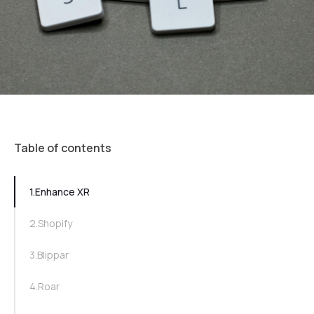
Table of contents
TOC Example
1.Enhance XR
2.Shopify
3.Blippar
4.Roar